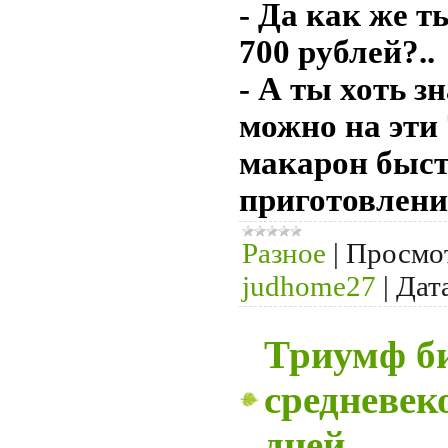
- Да как же т
700 рублей?..
- А ты хоть з
можно на эти
макарон быст
приготовлени
Разное
|
Просмо
judhome27
|
Дат
Триумф би
средневек
дней