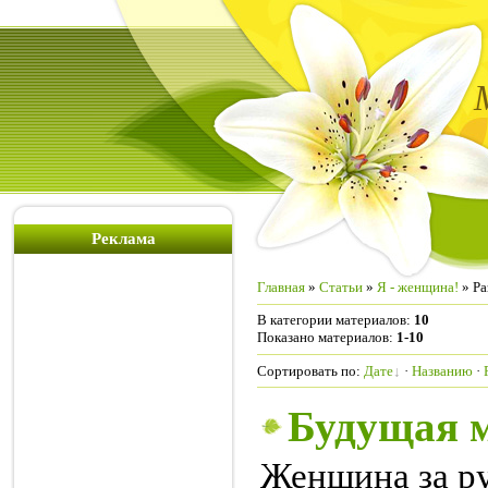
Реклама
Главная
»
Статьи
»
Я - женщина!
» Ра
В категории материалов
:
10
Показано материалов
:
1-10
Сортировать по
:
Дате
·
Названию
·
Будущая м
Женщина за ру