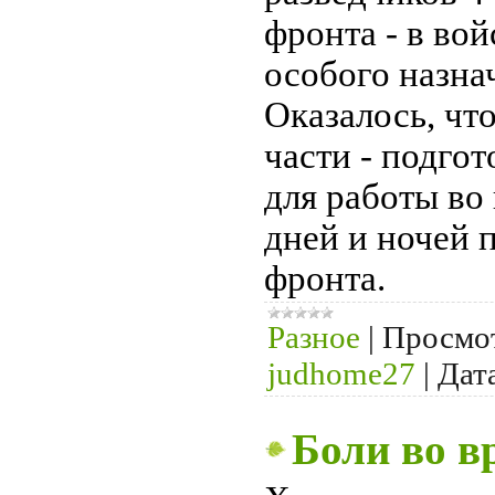
фронта - в во
особого назна
Оказалось, чт
части - подго
для работы во
дней и ночей 
фронта.
Разное
|
Просмо
judhome27
|
Дат
Боли во в