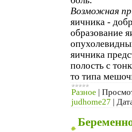
Возможная пр
яичника - доб
образование я
опухолевидны
яичника предс
полость с тон
то типа мешочк
Разное
|
Просмо
judhome27
|
Дат
Беременно