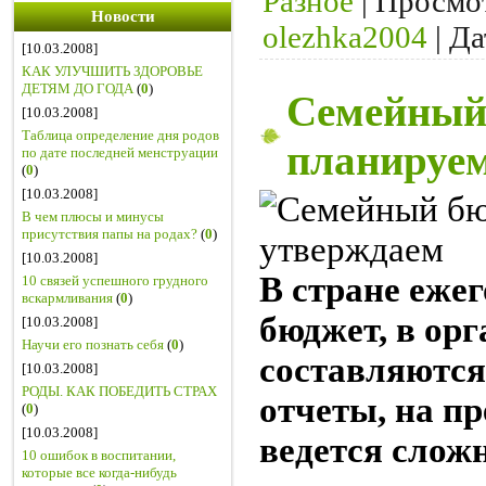
Разное
|
Просмо
Новости
olezhka2004
|
Да
[10.03.2008]
КАК УЛУЧШИТЬ ЗДОРОВЬЕ
ДЕТЯМ ДО ГОДА
(
0
)
Семейный
[10.03.2008]
Таблица определение дня родов
планируем
по дате последней менструации
(
0
)
[10.03.2008]
В чем плюсы и минусы
присутствия папы на родах?
(
0
)
[10.03.2008]
В стране еже
10 связей успешного грудного
вскармливания
(
0
)
бюджет, в ор
[10.03.2008]
Научи его познать себя
(
0
)
составляютс
[10.03.2008]
РОДЫ. КАК ПОБЕДИТЬ СТРАХ
отчеты, на п
(
0
)
[10.03.2008]
ведется слож
10 ошибок в воспитании,
которые все когда-нибудь