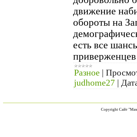
движение наби
обороты на Зап
демографическ
есть все шанс
приверженцев 
Разное
|
Просмо
judhome27
|
Дат
Copyright Сайт "Ма