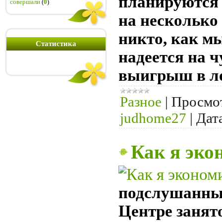
планируются 
совершали
(
0
)
на несколько 
никто, как мы
Статистика
надеется на ч
выигрыш в л
Разное
|
Просмо
judhome27
|
Дат
Как я эко
подслушанный
Центре занят