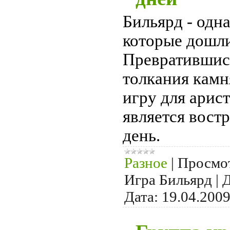
Бильярд - одн
которые дошли
Превратившись
толкания камн
игру для арис
является вост
день.
Разное
|
Просмо
Игра Бильярд
|
Д
Дата:
19.04.200