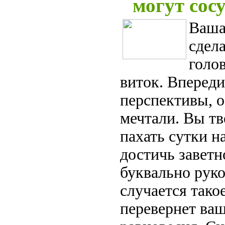
могут сос
Ваша
сдел
голо
виток. Впереди
перспективы, о
мечтали. Вы т
пахать сутки н
достичь заветно
буквально руко
случается такое
перевернет ва