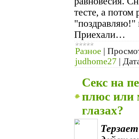
равновесия. Сн
тесте, а потом
"поздравляю!" 
Приехали…
Разное
|
Просмо
judhome27
|
Дат
Секс на п
плюс или 
глазах?
Терзает 