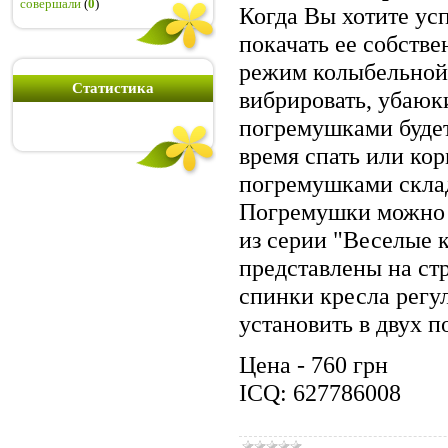
совершали
(
0
)
Когда Вы хотите ус
покачать ее собств
режим колыбельной,
Статистика
вибрировать, убаюк
погремушками будет
время спать или кор
погремушками скла
Погремушки можно 
из серии "Веселые 
представлены на ст
спинки кресла регу
установить в двух 
Цена - 760 грн
IСQ: 627786008