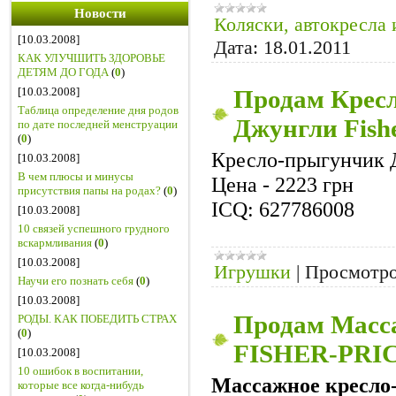
Новости
Коляски, автокресла 
[10.03.2008]
Дата:
18.01.2011
КАК УЛУЧШИТЬ ЗДОРОВЬЕ
ДЕТЯМ ДО ГОДА
(
0
)
Продам Крес
[10.03.2008]
Таблица определение дня родов
Джунгли Fishe
по дате последней менструации
(
0
)
Кресло-прыгунчик Д
[10.03.2008]
В чем плюсы и минусы
Цена - 2223 грн
присутствия папы на родах?
(
0
)
IСQ: 627786008
[10.03.2008]
10 связей успешного грудного
вскармливания
(
0
)
[10.03.2008]
Игрушки
|
Просмотро
Научи его познать себя
(
0
)
[10.03.2008]
Продам Масса
РОДЫ. КАК ПОБЕДИТЬ СТРАХ
(
0
)
FISHER-PRI
[10.03.2008]
10 ошибок в воспитании,
Массажное кресло
которые все когда-нибудь