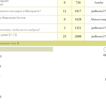
опирайт
0
726
Jambo
айт
итаете посещать в Интернете?
12
1617
judhome2
х Николаева беспла
0
1628
Almaxcom
2
1321
judhome2
чествами, чтобы вы его выбрали?
 дамы!
[
1
2
]
25
2688
judhome2
показано тем:
6
.
П
я)
)
)
)