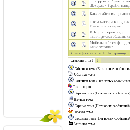
alice.pp.ua » Рерайт и к
alice.pp.ua » Рерайт и копир
Какие сайты вы предпоч
выезд мастера в предела
Ремонт компьютеров
ИНтернет-провайдер
какими должен обладать ка
Мобильный телефон для
какие функции?
В этом форуме тем:
6
. На странице 
1
Страница
1
из
1
Обычная тема (Есть новые сообщени
Обычная тема
Обычная тема (Нет новых сообщений
Тема - опрос
Горячая тема (Есть новые сообщения
Важная тема
Горячая тема (Нет новых сообщений)
Горячая тема
Закрытая тема (Нет новых сообщений
Закрытая тема