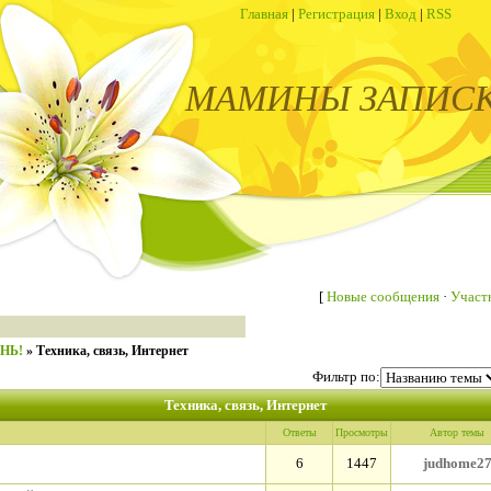
Главная
|
Регистрация
|
Вход
|
RSS
МАМИНЫ ЗАПИС
[
Новые сообщения
·
Участ
ЗНЬ!
»
Техника, связь, Интернет
Фильтр по:
Техника, связь, Интернет
Ответы
Просмотры
Автор темы
6
1447
judhome2