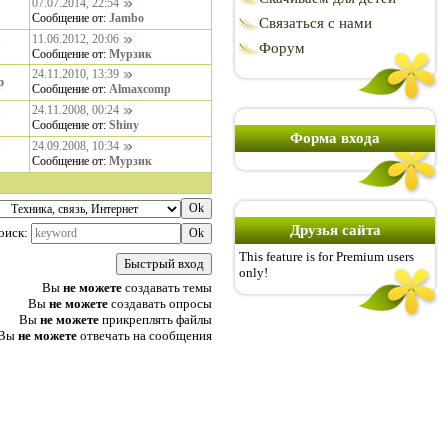
07.07.2014, 22:54
Сообщение от:
Jambo
Связаться с нами
11.06.2012, 20:06
7
Форум
Сообщение от:
Мурзик
24.11.2010, 13:39
p
Сообщение от:
Almaxcomp
24.11.2008, 00:24
7
Сообщение от:
Shiny
Форма входа
24.09.2008, 10:34
7
Сообщение от:
Мурзик
Друзья сайта
оиск:
This feature is for Premium users
only!
Вы
не можете
создавать темы
Вы
не можете
создавать опросы
Вы
не можете
прикреплять файлы
Вы
не можете
отвечать на сообщения