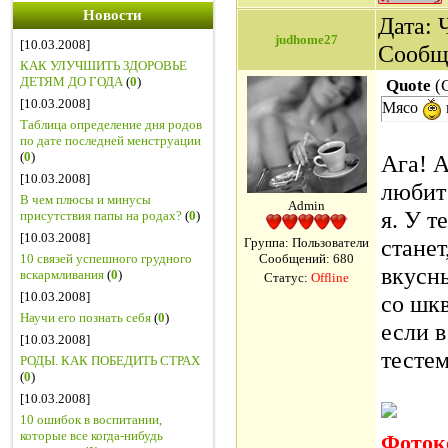
Новости
Дата: Ч
judhome27
[10.03.2008]
Сообщ
КАК УЛУЧШИТЬ ЗДОРОВЬЕ
ДЕТЯМ ДО ГОДА
(
0
)
Quote
(
[10.03.2008]
Мясо
Таблица определение дня родов
по дате последней менструации
(
0
)
Ага! А
[10.03.2008]
любит
В чем плюсы и минусы
Admin
я. У т
присутствия папы на родах?
(
0
)
[10.03.2008]
станет
Группа: Пользователи
10 связей успешного грудного
Сообщений:
680
вкусны
вскармливания
(
0
)
Статус:
Offline
[10.03.2008]
со шк
Научи его познать себя
(
0
)
если в
[10.03.2008]
тестем
РОДЫ. КАК ПОБЕДИТЬ СТРАХ
(
0
)
[10.03.2008]
10 ошибок в воспитании,
которые все когда-нибудь
Фоток