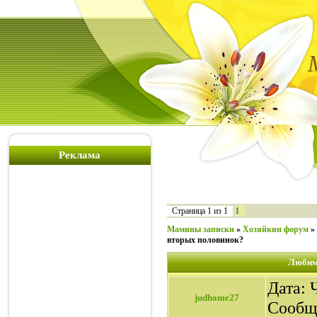
Реклама
1
Страница
1
из
1
Мамины записки
»
Хозяйкин форум
»
вторых половинок?
Любим
Дата: Ч
judhome27
Сообщ