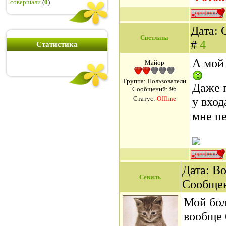
совершали
(
0
)
Дата: 
Светлана
#
4
Статистика
А мой 
Майор
Группа: Пользователи
Даже п
Сообщений:
96
Статус:
Offline
у вход
мне п
Дата: Во
Севиль
Сообще
Мой бол
вообще 