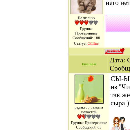
него нет
Полковник
Группа:
Проверенные
Сообщений:
188
Статус:
Offline
Дата: 
kisamon
Сообщ
СЫ-Ы-
из "Ч
так же
сыра )
редактор раздела
новостей
Группа: Проверенные
Сообщений:
63