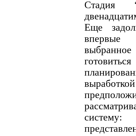
Стадия “
двенадцати
Еще задол
впервые
выбранно
готовить
планирова
выработ
предпол
рассматри
систему
представле