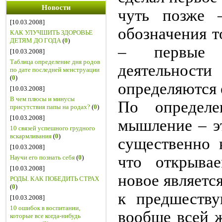
Новости
чуть позже 
[10.03.2008]
обозначения то
КАК УЛУЧШИТЬ ЗДОРОВЬЕ
ДЕТЯМ ДО ГОДА
(
0
)
– первые п
[10.03.2008]
Таблица определение дня родов
деятельно
по дате последней менструации
(
0
)
определяются
[10.03.2008]
В чем плюсы и минусы
По определе
присутствия папы на родах?
(
0
)
[10.03.2008]
мышление – эт
10 связей успешного грудного
вскармливания
(
0
)
существенно н
[10.03.2008]
что открыва
Научи его познать себя
(
0
)
[10.03.2008]
новое являетс
РОДЫ. КАК ПОБЕДИТЬ СТРАХ
(
0
)
к предшеств
[10.03.2008]
10 ошибок в воспитании,
вообще всей ж
которые все когда-нибудь