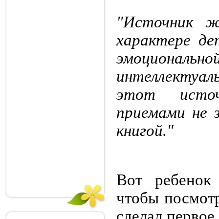
"Источник ж
характере де
эмоционал
интеллектуа
этот источ
приемами не 
книгой."
Вот ребенок 
чтобы посмотр
сделал первое