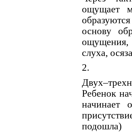
ощущает м
образуютс
основу обр
ощущения
слуха, осяза
Двух–трехн
Ребенок нач
начинает 
присутстви
подошла