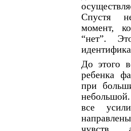
осуществля
Спустя не
момент, к
“нет”. Э
идентификац
До этого в
ребенка ф
при больш
небольшой. 
все усил
направлен
чувств,