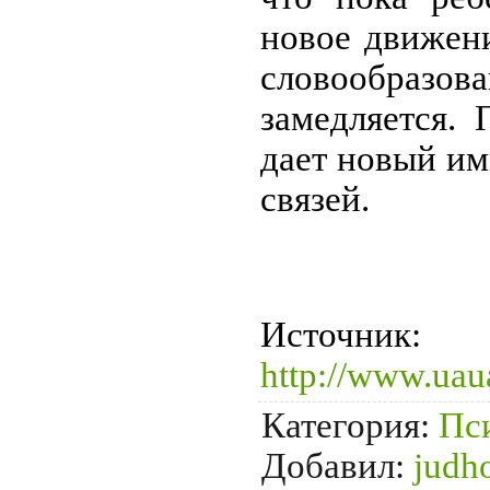
новое движение
словообраз
замедляется.
дает новый им
связей.
Источник
:
http://www.uaua
Категория
:
Пс
Добавил
:
judh