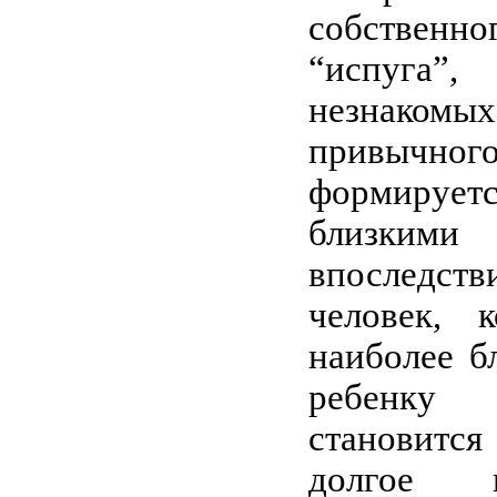
собственно
“испуга”
незнаком
привычног
формируетс
близким
впоследств
человек, 
наиболее б
ребенку 
становитс
долгое 