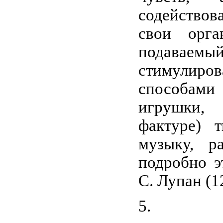
содействов
свои орга
подавае
стимули
способами 
игрушки, 
фактуре) 
музыку, р
подробно э
С. Лупан (1