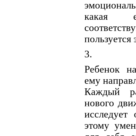
эмоционал
какая е
соответст
пользуется 
Ребенок н
ему направ
Каждый ра
нового дви
исследует
этому умен