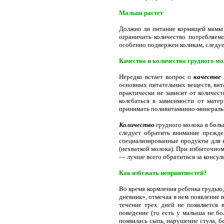
Малыш растет
Должно ли питание кормящей мамы м
ограничить количество потребляемо
особенно подвержен коликам, следуе
Качество и количество грудного м
Нередко встает вопрос о
качестве
основных питательных веществ, вит
практически не зависит от количес
колебаться в зависимости от мате
принимать поливитаминно-минераль
Количество
грудного молока в боль
следует обратить внимание прежде
специализированные продукты для 
(нехваткой молока). При избыточном
— лучше всего обратиться за консуль
Как избежать неприятностей?
Во время кормления ребенка грудью,
дневник», отмечая в нем появление 
течение трех дней не появляется 
поведение (то есть у малыша не бо
появилась сыпь, нарушение стула, бе