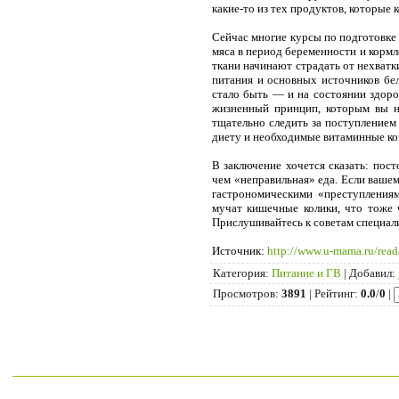
какие-то из тех продуктов, которые 
Сейчас многие курсы по подготовке 
мяса в период беременности и кормл
ткани начинают страдать от нехватки
питания и основных источников бел
стало быть — и на состоянии здоро
жизненный принцип, которым вы не
тщательно следить за поступлением
диету и необходимые витаминные ко
В заключение хочется сказать: пос
чем «неправильная» еда. Если вашем
гастрономическими «преступлениям
мучат кишечные колики, что тоже 
Прислушивайтесь к советам специал
Источник
:
http://www.u-mama.ru/read
Категория
:
Питание и ГВ
|
Добавил
:
Просмотров
:
3891
|
Рейтинг
:
0.0
/
0
|