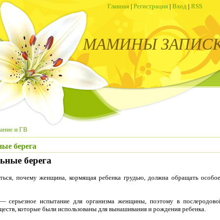
Главная
|
Регистрация
|
Вход
|
RSS
МАМИНЫ ЗАПИС
ание и ГВ
ные берега
ьные берега
аться, почему женщина, кормящая ребенка грудью, должна обращать особое
— серьезное испытание для организма женщины, поэтому в послеродово
ществ, которые были использованы для вынашивания и рождения ребенка.