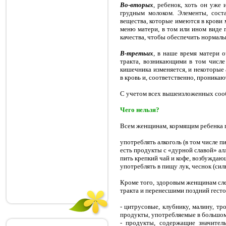
Во-вторых
, ребенок, хоть он уже
грудным молоком. Элементы, сост
вещества, которые имеются в крови 
меню матери, в том или ином виде 
качества, чтобы обеспечить нормаль
В-третьих
, в наше время матери 
тракта, возникающими в том числе 
кишечника изменяется, и некоторые
в кровь и, соответственно, проникаю
С учетом всех вышеизложенных соо
Чего нельзя?
Всем женщинам, кормящим ребенка гр
употреблять алкоголь (в том числе п
есть продукты с «дурной славой» алл
пить крепкий чай и кофе, возбужда
употреблять в пищу лук, чеснок (си
Кроме того, здоровым женщинам сл
тракта и перенесшими поздний гест
- цитрусовые, клубнику, малину, тр
продукты, употребляемые в большом 
- продукты, содержащие значитель