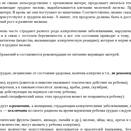
 и не связан непосредственно с организмом матери, продолжает питаться те
авляющие грудное молоко, вырабатываются клетками молочной железы. П
матери. В кровь же они поступают из кишечника. Соответственно, можно сказ
присутствуют в грудном молоке. А значит, эти продукты должны быть в дос
ный рост и развитие малыша.
очень часто страдают разного рода аллергическими заболеваниями, наруше
и в связи с гестозом беременности, а все эти состояния приводят к тому
 антигены (вещества, вызывающие аллергическую реакцию), которые в норме в
т в грудное молоко.
бражений и составляются рекомендации по питанию кормящих матерей.
удью, независимо от состояния здоровья, наличия аллергии и т.п.,
не рекомен
иво), курить (алкоголь и никотин оказывают токсическое действие на ребенка);
ергенов, а к таковым относятся: шоколад, крабы, раки, скумбрия;
юще действующие на нервную систему ребенка;
льный специфический запах этих продуктов может не понравиться ребенку).
едует
ограничить
, а женщинам, страдающим аллергическими заболеваниями,
оз, —
исключить
из своего рациона на время кормления ребенка грудью след
опические фрукты (манго, авокадо, папайя и др.), молоко, яйца, мед, орехи и
количестве, могут вызвать у ребенка аллергию);
ное количество искусственных консервантов и красителей (например, без