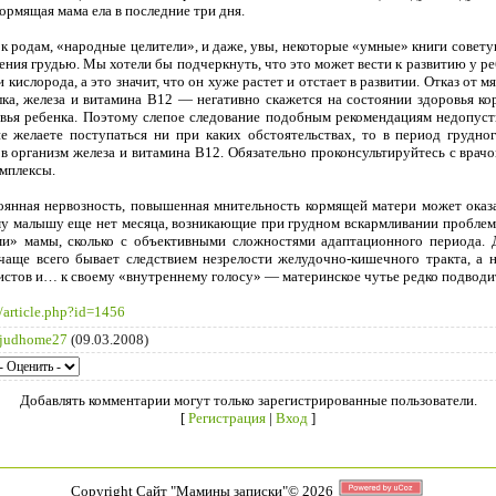
кормящая мама ела в последние три дня.
к родам, «народные целители», и даже, увы, некоторые «умные» книги совету
ения грудью. Мы хотели бы подчеркнуть, что это может вести к развитию у ре
 кислорода, а это значит, что он хуже растет и отстает в развитии. Отказ от
ка, железа и витамина В12 — негативно скажется на состоянии здоровья к
вья ребенка. Поэтому слепое следование подобным рекомендациям недопуст
 желаете поступаться ни при каких обстоятельствах, то в период грудно
 в организм железа и витамина В12. Обязательно проконсультируйтесь с вр
мплексы.
тоянная нервозность, повышенная мнительность кормящей матери может оказ
у малышу еще нет месяца, возникающие при грудном вскармливании проблемы,
и» мамы, сколько с объективными сложностями адаптационного периода. 
чаще всего бывает следствием незрелости желудочно-кишечного тракта, а 
истов и… к своему «внутреннему голосу» — материнское чутье редко подводи
/article.php?id=1456
judhome27
(09.03.2008)
Добавлять комментарии могут только зарегистрированные пользователи.
[
Регистрация
|
Вход
]
Copyright Сайт "Мамины записки"© 2026