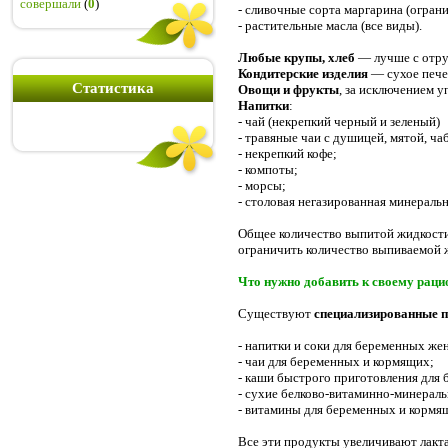
совершали
(
0
)
- сливочные сорта маргарина (огран
- растительные масла (все виды).
Любые крупы, хлеб
— лучше с отру
Кондитерские изделия
— сухое печен
Статистика
Овощи и фрукты
, за исключением 
Напитки
:
- чай (некрепкий черный и зеленый)
- травяные чаи с душицей, мятой, ч
- некрепкий кофе;
- компоты;
- морсы;
- столовая негазированная минеральн
Общее количество выпитой жидкости 
ограничить количество выпиваемой ж
Что нужно добавить к своему раци
Существуют
специализированные п
- напитки и соки для беременных ж
- чаи для беременных и кормящих;
- каши быстрого приготовления для
- сухие белково-витаминно-минерал
- витамины для беременных и кормя
Все эти продукты увеличивают лакт