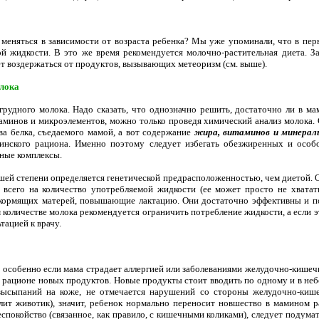
еняться в зависимости от возраста ребенка? Мы уже упоминали, что в пер
й жидкости. В это же время рекомендуется молочно-растительная диета. За
т воздержаться от продуктов, вызывающих метеоризм (см. выше).
олока
грудного молока. Надо сказать, что однозначно решить, достаточно ли в 
аминов и микроэлементов, можно только проведя химический анализ молока
тва белка, съедаемого мамой, а вот содержание
жира, витаминов и минера
ринского рациона. Именно поэтому следует избегать обезжиренных и осо
ные комплексы.
шей степени определяется генетической предрасположенностью, чем диетой. 
 всего на количество употребляемой жидкости (ее может просто не хватать
кормящих матерей, повышающие лактацию. Они достаточно эффективны и по
 количестве молока рекомендуется ограничить потребление жидкости, а если э
тацией к врачу.
 особенно если мама страдает аллергией или заболеваниями желудочно-кишеч
в рационе новых продуктов. Новые продукты стоит вводить по одному и в неб
высыпаний на коже, не отмечается нарушений со стороны желудочно-кише
лит животик), значит, ребенок нормально переносит новшество в мамином р
спокойство (связанное, как правило, с кишечными коликами), следует подумат