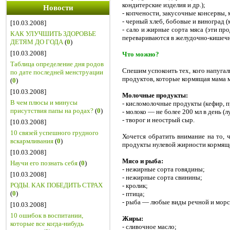
кондитерские изделия и др.);
Новости
- копчености, закусочные консервы, 
- черный хлеб, бобовые и виноград (
[10.03.2008]
- сало и жирные сорта мяса (эти п
КАК УЛУЧШИТЬ ЗДОРОВЬЕ
перевариваются в желудочно-кишечн
ДЕТЯМ ДО ГОДА
(
0
)
[10.03.2008]
Что можно?
Таблица определение дня родов
Спешим успокоить тех, кого напугал
по дате последней менструации
продуктов, которые кормящая мама 
(
0
)
[10.03.2008]
Молочные продукты:
В чем плюсы и минусы
- кисломолочные продукты (кефир, п
присутствия папы на родах?
(
0
)
- молоко — не более 200 мл в день (
- творог и неострый сыр.
[10.03.2008]
10 связей успешного грудного
Хочется обратить внимание на то, 
вскармливания
(
0
)
продукты нулевой жирности кормяще
[10.03.2008]
Мясо и рыба:
Научи его познать себя
(
0
)
- нежирные сорта говядины;
[10.03.2008]
- нежирные сорта свинины;
РОДЫ. КАК ПОБЕДИТЬ СТРАХ
- кролик;
(
0
)
- птица;
- рыба — любые виды речной и морс
[10.03.2008]
10 ошибок в воспитании,
Жиры:
которые все когда-нибудь
- сливочное масло;