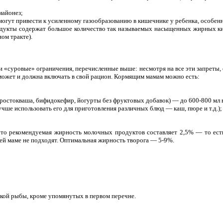
майонез;
могут привести к усиленному газообразованию в кишечнике у ребенка, особенн
родукты содержат большое количество так называемых насыщенных жирных кис
ом тракте).
и «суровые» ограничения, перечисленные выше: несмотря на все эти запреты
может и должна включать в свой рацион. Кормящим мамам можно есть:
ростокваша, бифидокефир, йогурты без фруктовых добавок) — до 600-800 мл в
лучше использовать его для приготовления различных блюд — каш, пюре и т.д.);
что рекомендуемая жирность молочных продуктов составляет 2,5% — то есть
й маме не подходят. Оптимальная жирность творога — 5-9%.
кой рыбы, кроме упомянутых в первом перечне.