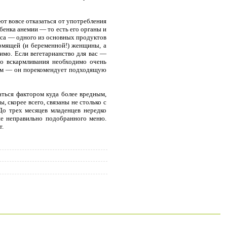
ют вовсе отказаться от употребления
бенка анемии — то есть его органы и
 мяса — одного из основных продуктов
ормящей (и беременной!) женщины, а
имо. Если вегетарианство для вас —
го вскармливания необходимо очень
ачом — он порекомендует подходящую
аться фактором куда более вредным,
 скорее всего, связаны не столько с
До трех месяцев младенцев нередко
не неправильно подобранного меню.
т.