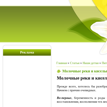
Реклама
Главная
»
Статьи
»
Наши детки
»
Пит
Молочные реки и кисель
Молочные реки и кисел
Прежде всего, хотелось бы разобр
Начнем с причин очевидных.
Во-первых
, беременность и роды 
восстановлении, восполнении тех ве