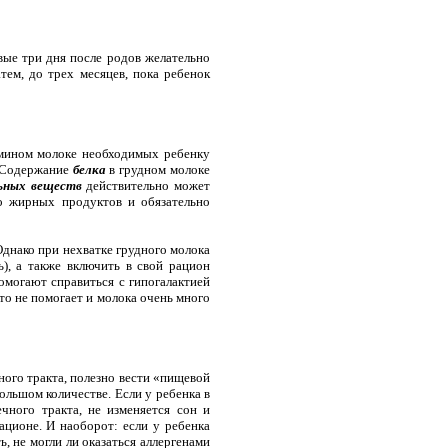
вые три дня после родов желательно
тем, до трех месяцев, пока ребенок
мамином молоке необходимых ребенку
. Содержание
белка
в грудном молоке
льных веществ
действительно может
бо жирных продуктов и обязательно
Однако при нехватке грудного молока
), а также включить в свой рацион
могают справиться с гипогалактией
то не помогает и молока очень много
ного тракта, полезно вести «пищевой
ольшом количестве. Если у ребенка в
чного тракта, не изменяется сон и
ационе. И наоборот: если у ребенка
ь, не могли ли оказаться аллергенами