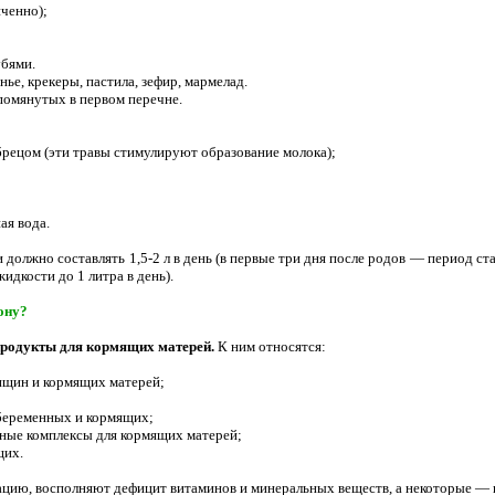
иченно);
бями.
ье, крекеры, пастила, зефир, мармелад.
упомянутых в первом перечне.
абрецом (эти травы стимулируют образование молока);
ая вода.
должно составлять 1,5-2 л в день (в первые три дня после родов — период с
идкости до 1 литра в день).
ону?
родукты для кормящих матерей.
К ним относятся:
енщин и кормящих матерей;
 беременных и кормящих;
ьные комплексы для кормящих матерей;
щих.
ацию, восполняют дефицит витаминов и минеральных веществ, а некоторые — и