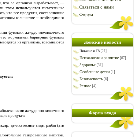
м, что ее организм вырабатывает, —
Связаться с нами
ри этом используются питательные
ать, что все продукты, составляющие
Форум
таточном количестве и необходимого
ниями функции желудочно-кишечного
, что нормальная барьерная функция
Женские новости
ыводятся из организма, всасываются
[21]
Питание и ГВ
Психология и развитие
[67]
Здоровье
[31]
Особенные детки
[1]
дуется:
Безопасность
[6]
Разное
[4]
 заболеваниями желудочно-кишечного
Форма входа
ующие продукты:
 сахар, деликатесные виды рыбы (эти
алкогольные газированные напитки,