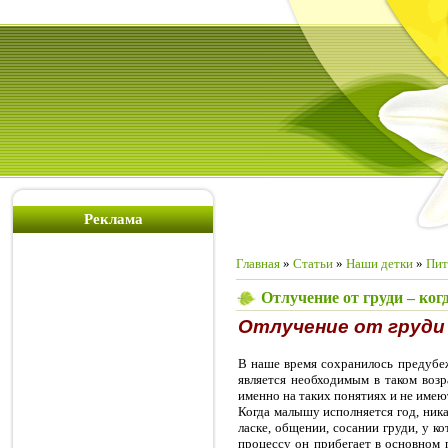
Реклама
Главная
»
Статьи
»
Наши детки
»
Пит
Отлучение от груди – ког
Отлучение от груди 
В наше время сохранилось предубеж
является необходимым в таком воз
именно на таких понятиях и не имеют
Когда малышу исполняется год, ник
ласке, общении, сосании груди, у к
процессу он прибегает в основном п