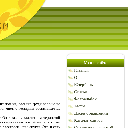
КИ
Меню сайта
Главная
О нас
Юзербары
Статьи
Фотоальбом
ит пользы, сосание груди вообще не
Тесты
нию, многие женщины воспитывались
Доска объявлений
. Он также нуждается в материнской
Каталог сайтов
рко выраженная потребность, к этому
а расстроен или испуган. Это и есть
Скачиваем для детей