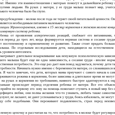
ект. Именно эти взаимоотношения с матерью помогут в дальнейшем ребенку 
угими людьми. На руках у матери, у ее груди малыш познает мир, учится
кого человечка было бы глупо.
предубеждения – молоко после года не теряет своей питательной ценности. О
 является необходимым питанием маленького человечка.
зации Здравоохранения, именно к 15 месяцу кормления в женском молоке кон
 иммунную систему ребенка.
енка от проявления аллергических реакций, снабжает его витаминами, 
ся период до трех лет, когда формируется нервная система и сосание гру
ет постепенному и гармоничному ее развитию. Также стоит придать больш
алыша. По отдельным исследованиям дети, находящиеся на естественном 
ь уровнем интеллекта.
атривает длительное вскармливание как ненужную психологическую зависим
шего малыша будет еще ни одна зависимость, а сосание груди - вполне норм
ественная потребность. Это еще раз дает нам повод задуматься, почему дети т
требности. Начинать нужно именно с беременности матери, со сложившихся
. Я часто замечаю, что дети, которых мамы приучают с самого начала к само
рживаются режима в кормлении, более зависимы и длительное время не могут
 на руках и кормления по требованию, намного быстрее адаптируются к 
раньше происходит период отделения ребенка от матери. Все это объясн
 прийти по первому его зову на помощь помогают ступить в новый мир без 
ефицита любви, они полны желания что-то узнавать, любить также самоотв
целуют, не ласкают, не дают успокаиваться у груди, боясь избаловать, не мо
ду себе подобными. Они переживают подавленность, страх перед неизв
ленную цепочку и рассчитан на то, что потребность в молоке будет регулиро