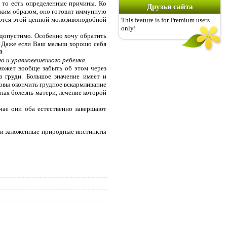
 то есть определенные причины. Ко
Друзья сайта
аким образом, оно готовит иммунную
аются этой ценной молозивоподобной
This feature is for Premium users
only!
допустимо. Особенно хочу обратить
. Даже если Ваш малыш хорошо себя
й.
 и уравновешенного ребенка.
может вообще забыть об этом через
 груди. Большое значение имеет и
товы окончить грудное вскармливание
ная болезнь матери, лечение которой
чае они оба естественно завершают
це и заложенные природные инстинкты