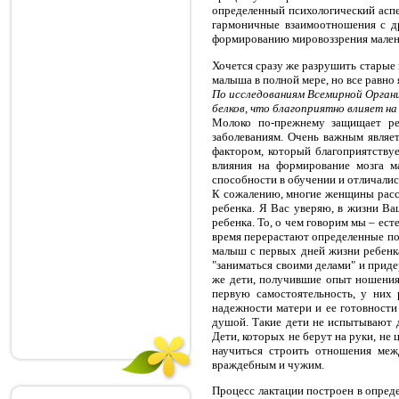
определенный психологический асп
гармоничные взаимоотношения с др
формированию мировоззрения малень
Хочется сразу же разрушить старые 
малыша в полной мере, но все равно
По исследованиям Всемирной Органи
белков, что благоприятно влияет на
Молоко по-прежнему защищает реб
заболеваниям. Очень важным являет
фактором, который благоприятству
влияния на формирование мозга м
способности в обучении и отличалис
К сожалению, многие женщины рассм
ребенка. Я Вас уверяю, в жизни Ва
ребенка. То, о чем говорим мы – ест
время перерастают определенные по
малыш с первых дней жизни ребенка
"заниматься своими делами" и приде
же дети, получившие опыт ношения
первую самостоятельность, у них 
надежности матери и ее готовности
душой. Такие дети не испытывают д
Дети, которых не берут на руки, не 
научиться строить отношения меж
враждебным и чужим.
Процесс лактации построен в опреде