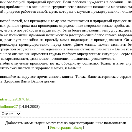
нный эволюцией природный процесс. Если ребенок нуждается в сосании – на
риод приближения к окончанию грудного вскармливания похоже на молозиво, т
е ей придется работать самой. Дети, которых отлучили преждевременно, лиш
отребностей, мы приходим к тому, что вмешиваться в природный процесс не
нных раньше срока или прошедших определенные неврологические проблемы
те, что его потребности в груди могут быть более выражены, чем у других дете
ди может стать причиной психического расстройства даже самого здорового
ию, реагирует спокойно на просьбу мамы подождать с прикладыванием. Он 
происходят преимущественно перед сном. Днем малыш может засыпать без
 грудь при отсутствии прикладываний в течение суток наполняется – Вы не го
енного окончания кормления грудью требуют определенные ситуации – серьез
м вскармливанием, физическое истощение, повышенная утомляемость.
чтобы отлучение произошло по их обоюдному согласию. Только в этом слу
иятно сказывается на здоровье и мамы, и малыша.
ринимайте на веру все прочитанное в книгах. Только Ваше материнское серд
ие. Здоровья Вам и Вашим деткам!
nt/articles/1976.html
judhome27
(14.04.2008)
Добавлять комментарии могут только зарегистрированные пользователи.
[
Регистрация
|
Вход
]