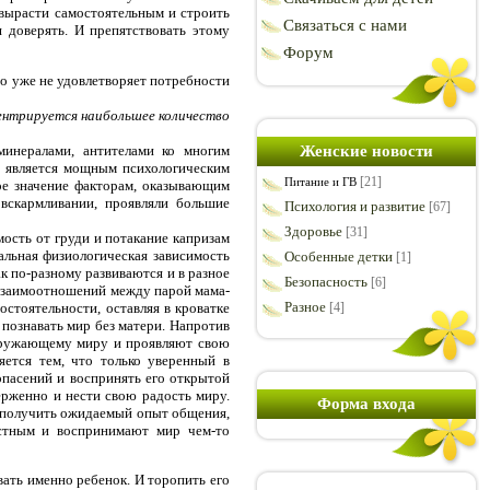
вырасти самостоятельным и строить
Связаться с нами
 доверять. И препятствовать этому
Форум
но уже не удовлетворяет потребности
центрируется наибольшее количество
минералами, антителами ко многим
Женские новости
ди является мощным психологическим
[21]
Питание и ГВ
ое значение факторам, оказывающим
вскармливании, проявляли большие
Психология и развитие
[67]
Здоровье
[31]
ость от груди и потакание капризам
альная физиологическая зависимость
Особенные детки
[1]
ак по-разному развиваются и в разное
Безопасность
[6]
 взаимоотношений между парой мама-
Разное
стоятельности, оставляя в кроватке
[4]
 познавать мир без матери. Напротив
окружающему миру и проявляют свою
яется тем, что только уверенный в
опасений и воспринять его открытой
ерженно и нести свою радость миру.
Форма входа
гут получить ожидаемый опыт общения,
естным и воспринимают мир чем-то
вать именно ребенок. И торопить его