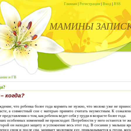
Главная
|
Регистрация
|
Вход
|
RSS
МАМИНЫ ЗАПИС
ание и ГВ
да?
– когда?
дение, что ребенка более года кормить не нужно, что молоко уже не принос
расте, а совместный сон с матерью принято считать неуместным. К сожале
 представления о том, как ребенок ведет себя у груди в возрасте более года.
аких особенных изменений не происходит. Потребности у него остаются те же
оторой он находил защиту и успокоение весь этот год. В сосании у малыша я
еред сном и после сна, запивает молочком еду, прикладывается к груди, когд