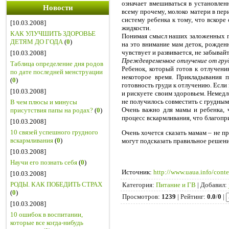
означает вмешиваться в установле
Новости
всему прочему, молоко матери в пе
систему ребенка к тому, что вскор
[10.03.2008]
жидкости.
КАК УЛУЧШИТЬ ЗДОРОВЬЕ
Понимая смысл наших заложенных п
ДЕТЯМ ДО ГОДА
(
0
)
на это внимание мам деток, рожде
чувствует и развивается, не забывай
[10.03.2008]
Преждевременное отлучение от гру
Таблица определение дня родов
Ребенок, который готов к отлучен
по дате последней менструации
некоторое время. Прикладывания 
(
0
)
готовность груди к отлучению. Если
[10.03.2008]
и рискуете своим здоровьем. Немедл
не получилось совместить с грудны
В чем плюсы и минусы
Очень важно для мамы и ребенка, 
присутствия папы на родах?
(
0
)
процесс вскармливания, что благопр
[10.03.2008]
10 связей успешного грудного
Очень хочется сказать мамам – не п
вскармливания
(
0
)
могут подсказать правильное решен
[10.03.2008]
Научи его познать себя
(
0
)
Источник
:
http://www.uaua.info/conte
[10.03.2008]
РОДЫ. КАК ПОБЕДИТЬ СТРАХ
Категория
:
Питание и ГВ
|
Добавил
:
(
0
)
Просмотров
:
1239
|
Рейтинг
:
0.0
/
0
|
[10.03.2008]
10 ошибок в воспитании,
которые все когда-нибудь