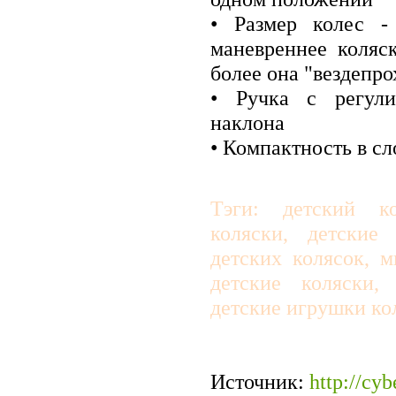
• Размер колес -
маневреннее коляс
более она "вездепро
• Ручка с регул
наклона
• Компактность в с
Тэги: детский ко
коляски, детские
детских колясок, 
детские коляски,
детские игрушки ко
Источник
:
http://cyb