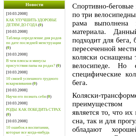
Спортивно-беговые 
Новости
по три велосипедных
[10.03.2008]
КАК УЛУЧШИТЬ ЗДОРОВЬЕ
рама выполнена 
ДЕТЯМ ДО ГОДА
(
0
)
материала. Данн
[10.03.2008]
Таблица определение дня родов
подходит для бега, 
по дате последней менструации
пересеченной местн
(
0
)
[10.03.2008]
коляски оснащены т
В чем плюсы и минусы
велосипеде. Но 
присутствия папы на родах?
(
0
)
[10.03.2008]
специфические кол
10 связей успешного грудного
бега.
вскармливания
(
0
)
[10.03.2008]
Коляски-тран
Научи его познать себя
(
0
)
преимуществом 
[10.03.2008]
РОДЫ. КАК ПОБЕДИТЬ СТРАХ
является то, что их
(
0
)
сна, так и для прогу
[10.03.2008]
обладают хороше
10 ошибок в воспитании,
которые все когда-нибудь