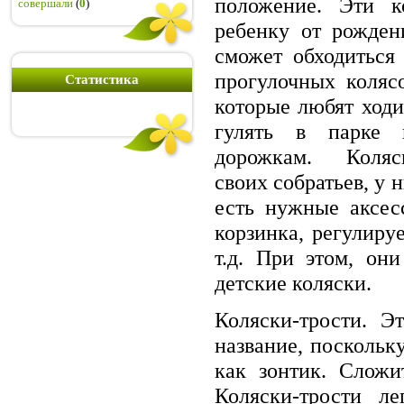
положение. Эти к
совершали
(
0
)
ребенку от рожден
сможет обходиться
прогулочных коляс
Статистика
которые любят ходи
гулять в парке 
дорожкам. Коляс
своих собратьев, у 
есть нужные аксес
корзинка, регулир
т.д. При этом, он
детские коляски.
Коляски-трости. Э
название, поскольк
как зонтик. Сложи
Коляски-трости л